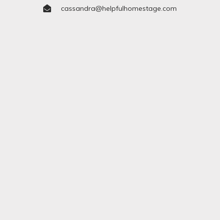
cassandra@helpfulhomestage.com